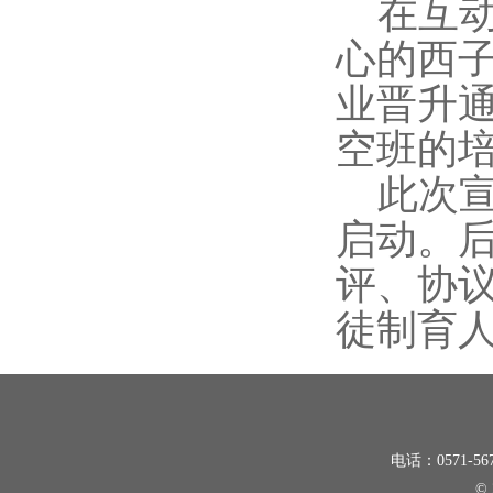
在互
心的西
业晋升
空班的
此次
启动。
评、协
徒制育
电话：0571-5
©