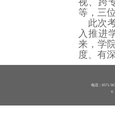
视、跨
等，三
此次
入推进
来，学
度、有
电话：0571-5
©