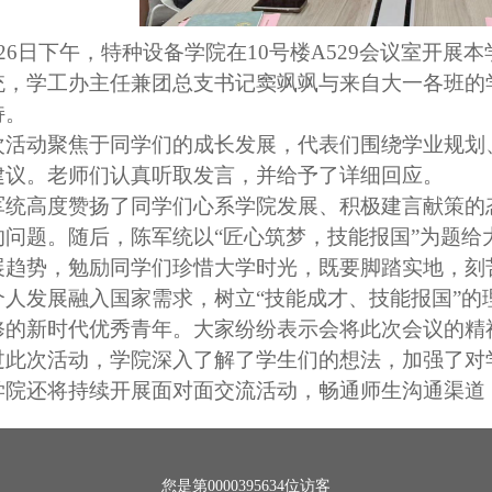
月26日下午，特种设备学院在10号楼A529会议室开展
统，学工办主任兼团总支书记窦飒飒与来自大一各班的
持。
次活动聚焦于同学们的成长发展，代表们围绕学业规划
建议。老师们认真听取发言，并给予了详细回应。
军统高度赞扬了同学们心系学院发展、积极建言献策的
的问题。随后，陈军统以“匠心筑梦，技能报国”为题
展趋势，勉励同学们珍惜大学时光，既要脚踏实地，刻
个人发展融入国家需求，树立“技能成才、技能报国”
修的新时代优秀青年。大家纷纷表示会将此次会议的精
过此次活动，学院深入了解了学生们的想法，加强了对
学院还将持续开展面对面交流活动，畅通师生沟通渠道
您是第
0000395634
位访客