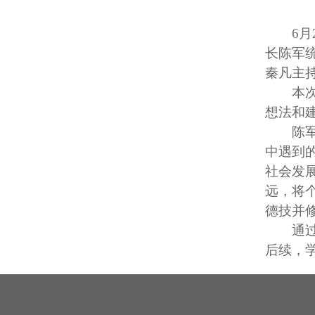
6
长陈军
秦凡主
本
想法和
陈
中遇到
社会发
远，将
德技并
通
后续，