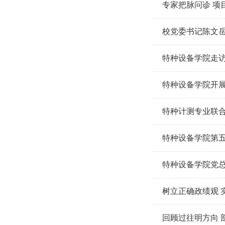
专家把脉问诊 项
校党委书记陈文
特种设备学院走
特种设备学院开展
特种计测专业联
特种设备学院第五
特种设备学院党
树立正确政绩观